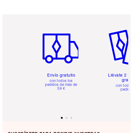
Artículo 1 de 6
Artículo
Envío gratuito
Llévate 2 m
gratis
con todos los
pedidos de más de
con todos
59 €
pedido