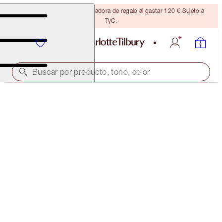
Consigue una brocha bronceadora de regalo al gastar 120 € Sujeto a
TyC.
Buscar por producto, tono, color
HOLLYWOOD LIPS DUO
PRETTY PINK
64,00 €