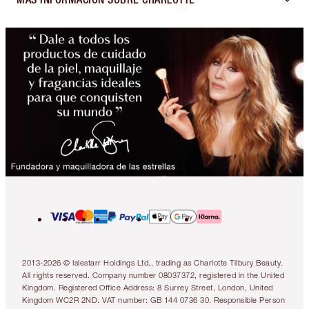
2013-2026 © Islestarr Holdings Ltd., trading as Charlotte Tilbury Beauty.
All rights reserved. Company number 08037372, registered in the United
Kingdom. Registered Office Address: 8 Surrey Street, London, United
Kingdom WC2R 2ND. VAT number: GB 144 0736 30. Responsible Person