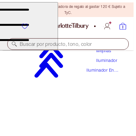
Consigue una brocha bronceadora de regalo al gastar 120 € Sujeto a
TyC.
Maquillaje
Buscar por producto, tono, color
Mejillas
Iluminador
GALARDONADO
Iluminador En
FILMSTAR BRONZE + GLOW
Polvo
LIGHT TO MEDIUM
69,00 €
(
43,12 €
/
10
g
)