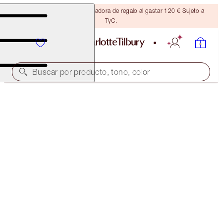
Consigue una brocha bronceadora de regalo al gastar 120 € Sujeto a
TyC.
Buscar por producto, tono, color
LIMITED EDITION!
CHARLOTTE'S MAGIC SKINCARE WARDROBE
LIMITED EDITION
70,00 €