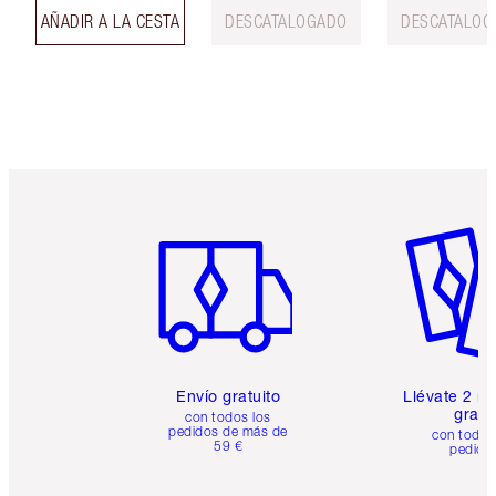
AÑADIR A LA CESTA
DESCATALOGADO
DESCATALOG
Artículo 1 de 6
Artículo
Envío gratuito
Llévate 2 m
gratis
con todos los
pedidos de más de
con todos
59 €
pedido