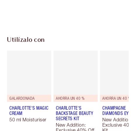
Envío estándar con compras de 59,00 €
Elige 2 muestras gratis al finalizar la compra
Utilízalo con
GALARDONADA
AHORRA UN 40 %
AHORRA UN 40 %
CHARLOTTE'S MAGIC
CHARLOTTE'S
CHAMPAGNE
CREAM
BACKSTAGE BEAUTY
DIAMONDS EYE
SECRETS KIT
50 ml Moisturiser
New Addition
New Addition:
Exclusive 40
Exclusive 40% Off
Kit