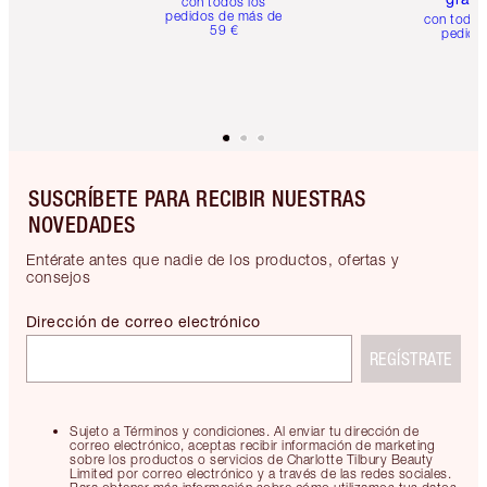
con todos los
pedidos de más de
con todos
59 €
pedido
SUSCRÍBETE PARA RECIBIR NUESTRAS
NOVEDADES
Entérate antes que nadie de los productos, ofertas y
consejos
Dirección de correo electrónico
REGÍSTRATE
Sujeto a Términos y condiciones. Al enviar tu dirección de
correo electrónico, aceptas recibir información de marketing
sobre los productos o servicios de Charlotte Tilbury Beauty
Limited por correo electrónico y a través de las redes sociales.