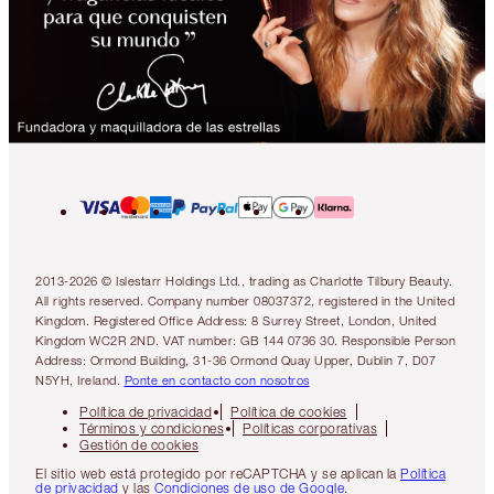
2013-2026 © Islestarr Holdings Ltd., trading as Charlotte Tilbury Beauty.
All rights reserved. Company number 08037372, registered in the United
Kingdom. Registered Office Address: 8 Surrey Street, London, United
Kingdom WC2R 2ND. VAT number: GB 144 0736 30. Responsible Person
Address: Ormond Building, 31-36 Ormond Quay Upper, Dublin 7, D07
N5YH, Ireland.
Ponte en contacto con nosotros
Política de privacidad
Política de cookies
Términos y condiciones
Políticas corporativas
Gestión de cookies
El sitio web está protegido por reCAPTCHA y se aplican la
Política
de privacidad
y las
Condiciones de uso de Google
.