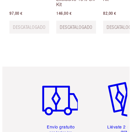
Kit
97,00 €
146,00 €
82,00 €
DESCATALOGADO
DESCATALOGADO
DESCATALOG
Artículo 1 de 6
Artículo
Envío gratuito
Llévate 2 m
gratis