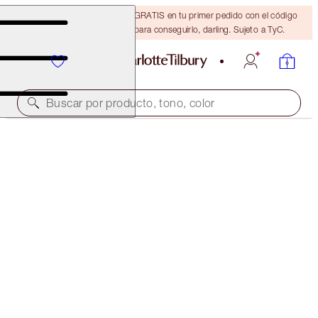
15 % de descuento + ENVÍO GRATIS en tu primer pedido con el código
DARLING15. Inicia sesión para conseguirlo, darling. Sujeto a TyC.
Buscar por producto, tono, color
AHORRA UN 40 %
CHARLOTTE’S ICONIC MINI LIP AND BRUSH KIT
NEW ADDITION: EXCLUSIVE 40% OFF KIT
90,00 €