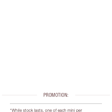
Gana 103 monedas de fidelización
Más información
PRODUCTOS EXCLUSIVOS DE CHARLOTTE TILBURY
Club de fidelidad Charlotte’s Darlings. Gana
monedas de fidelización cada vez que
compres!
Envío estándar con compras de 59,00 €
Elige 2 muestras gratis al finalizar la compra
PROMOTION:
*While stock lasts, one of each mini per