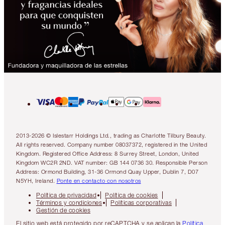
2013-2026 © Islestarr Holdings Ltd., trading as Charlotte Tilbury Beauty.
All rights reserved. Company number 08037372, registered in the United
Kingdom. Registered Office Address: 8 Surrey Street, London, United
Kingdom WC2R 2ND. VAT number: GB 144 0736 30. Responsible Person
Address: Ormond Building, 31-36 Ormond Quay Upper, Dublin 7, D07
N5YH, Ireland.
Ponte en contacto con nosotros
Política de privacidad
Política de cookies
Términos y condiciones
Políticas corporativas
Gestión de cookies
El sitio web está protegido por reCAPTCHA y se aplican la
Política