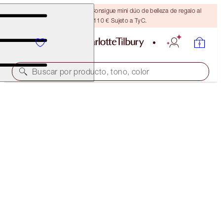
¡ÚLTIMA OPORTUNIDAD! Consigue mini dúo de belleza de regalo al
gastar 110 € Sujeto a TyC.
Buscar por producto, tono, color
AHORRA UN 5 %
BEAUTYVERSE EYES & GLOWING CHEEKS KIT
EYE & CHEEK KIT
103,00 €