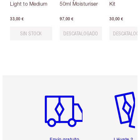
Light to Medium
50ml Moisturiser
Kit
33,00 €
97,00 €
30,00 €
SIN STOCK
DESCATALOGADO
DESCATALOG
Artículo 1 de 6
Artículo
Envío gratuito
Llévate 2 m