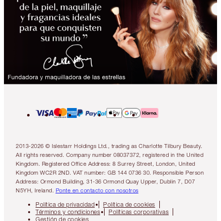
2013-2026 © Islestarr Holdings Ltd., trading as Charlotte Tilbury Beauty.
All rights reserved. Company number 08037372, registered in the United
Kingdom. Registered Office Address: 8 Surrey Street, London, United
Kingdom WC2R 2ND. VAT number: GB 144 0736 30. Responsible Person
Address: Ormond Building, 31-36 Ormond Quay Upper, Dublin 7, D07
N5YH, Ireland.
Ponte en contacto con nosotros
Política de privacidad
Política de cookies
Términos y condiciones
Políticas corporativas
Gestión de cookies