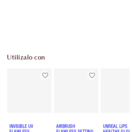
Club de fidelidad Charlotte’s Darlings. Gana
monedas de fidelización cada vez que
compres!
Envío estándar con compras de 59,00 €
Elige 2 muestras gratis al finalizar la compra
Utilízalo con
INVISIBLE UV
AIRBRUSH
UNREAL LIPS
FLAWLESS
FLAWLESS SETTING
HEALTHY GLO