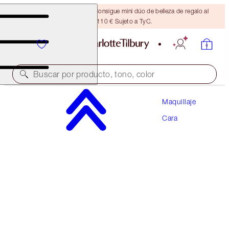
¡ÚLTIMA OPORTUNIDAD! Consigue mini dúo de belleza de regalo al
gastar 110 € Sujeto a TyC.
Buscar por producto, tono, color
Maquillaje
¡AHORRA UN 10 %!
Cara
AIRBRUSH FLAWLESS PERFECT, BLUR & SET
KIT
FACE KIT
147,00 €
132,30 €