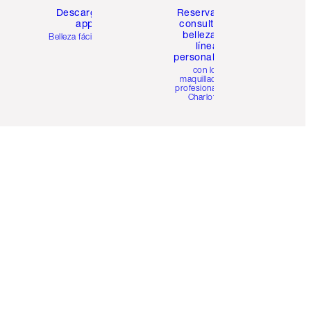
Descarga la
Reserva una
app
consulta de
belleza en
Belleza fácil para ti
línea
personalizada
con los
maquilladores
profesionales de
Charlotte.