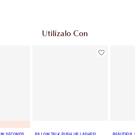
Utilízalo Con
IN SECONDS
PILLOW TALK PUSH UP LASHES!
BEAUTIFUL 