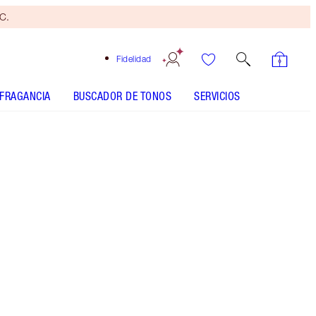
yC.
Fidelidad
FRAGANCIA
BUSCADOR DE TONOS
SERVICIOS
EL KIT INCLUYE
AIRBRUSH FLAWLESS SETTING SPRAY
ORIGINAL 100 ML
AIRBRUSH BRIGHTENING FLAWLESS FINISH - Elegir
tono
AIRBRUSH FLAWLESS FOUNDATION - Elegir tono