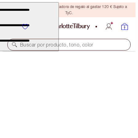
Consigue una brocha bronceadora de regalo al gastar 120 € Sujeto a
TyC.
Buscar por producto, tono, color
¡NOVEDAD!
SUPERMODEL BROWS IN SECONDS
EYEBROW KIT
58,00 €