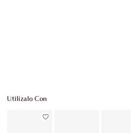
Gana 58 monedas de fidelización
Más información
PRODUCTOS EXCLUSIVOS DE CHARLOTTE TILBURY
Club de fidelidad Charlotte’s Darlings. Gana
monedas de fidelización cada vez que
compres!
Envío estándar con compras de 59,00 €
Elige 2 muestras gratis al finalizar la compra
Utilízalo Con