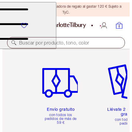
Consigue una brocha bronceadora de regalo al gastar 120 € Sujeto a
TyC.
Buscar por producto, tono, color
Artículo 1 de 6
Artículo
Envío gratuito
Llévate 2 m
gratis
con todos los
pedidos de más de
con todos
59 €
pedido