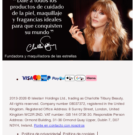
2013-2026 © Islestarr Holdings Ltd., trading as Charlotte Tilbury Beauty.
All rights reserved. Company number 08037372, registered in the United
Kingdom. Registered Office Address: 8 Surrey Street, London, United
Kingdom WC2R 2ND. VAT number: GB 144 0736 30. Responsible Person
Address: Ormond Building, 31-36 Ormond Quay Upper, Dublin 7, D07
N5YH, Ireland.
Ponte en contacto con nosotros
Política de privacidad
Política de cookies