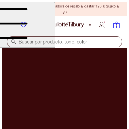
Consigue una brocha bronceadora de regalo al gastar 120 € Sujeto a
TyC.
Buscar por producto, tono, color