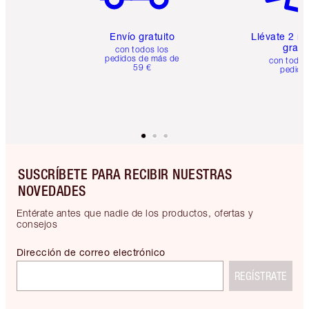
Envío gratuito
Llévate 2 m
gratis
con todos los
pedidos de más de
con todos
59 €
pedido
SUSCRÍBETE PARA RECIBIR NUESTRAS
NOVEDADES
Entérate antes que nadie de los productos, ofertas y
consejos
Dirección de correo electrónico
REGÍSTRATE