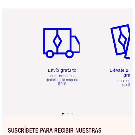
Artículo 1 de 6
Artículo
Envío gratuito
Llévate 2 m
gratis
con todos los
pedidos de más de
con todos
59 €
pedido
SUSCRÍBETE PARA RECIBIR NUESTRAS