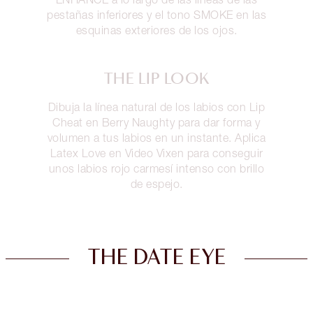
pestañas inferiores y el tono SMOKE en las
esquinas exteriores de los ojos.
THE LIP LOOK
Dibuja la línea natural de los labios con Lip
Cheat en Berry Naughty para dar forma y
volumen a tus labios en un instante. Aplica
Latex Love en Video Vixen para conseguir
unos labios rojo carmesí intenso con brillo
de espejo.
THE DATE EYE