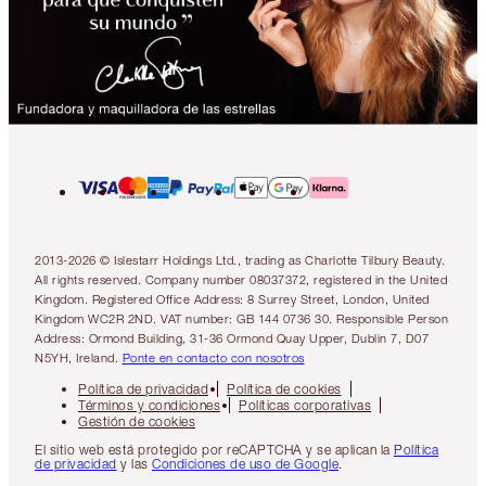
2013-2026 © Islestarr Holdings Ltd., trading as Charlotte Tilbury Beauty.
All rights reserved. Company number 08037372, registered in the United
Kingdom. Registered Office Address: 8 Surrey Street, London, United
Kingdom WC2R 2ND. VAT number: GB 144 0736 30. Responsible Person
Address: Ormond Building, 31-36 Ormond Quay Upper, Dublin 7, D07
N5YH, Ireland.
Ponte en contacto con nosotros
Política de privacidad
Política de cookies
Términos y condiciones
Políticas corporativas
Gestión de cookies
El sitio web está protegido por reCAPTCHA y se aplican la
Política
de privacidad
y las
Condiciones de uso de Google
.