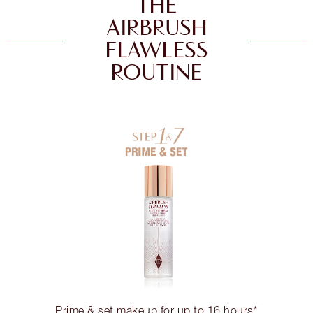
THE
AIRBRUSH
FLAWLESS
ROUTINE
Prime & set makeup for up to 16 hours*