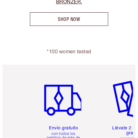
BRONZER.
SHOP NOW
*100 women tested
Artículo 1 de 6
Artículo
Envío gratuito
Llévate 2 m
gratis
con todos los
pedidos de más de