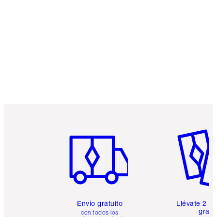
Artículo 1 de 6
Artículo
Envío gratuito
Llévate 2 m
gratis
con todos los