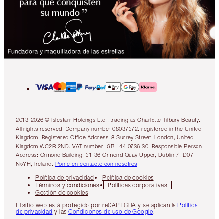
2013-2026 © Islestarr Holdings Ltd., trading as Charlotte Tilbury Beauty.
All rights reserved. Company number 08037372, registered in the United
Kingdom. Registered Office Address: 8 Surrey Street, London, United
Kingdom WC2R 2ND. VAT number: GB 144 0736 30. Responsible Person
Address: Ormond Building, 31-36 Ormond Quay Upper, Dublin 7, D07
N5YH, Ireland.
Ponte en contacto con nosotros
Política de privacidad
Política de cookies
Términos y condiciones
Políticas corporativas
Gestión de cookies
El sitio web está protegido por reCAPTCHA y se aplican la
Política
de privacidad
y las
Condiciones de uso de Google
.