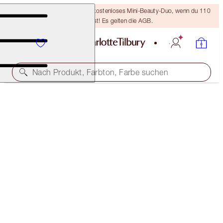
LETZTE CHANCE! Erhalte ein kostenloses Mini-Beauty-Duo, wenn du 110
€ ausgibst! Es gelten die AGB.
Nach Produkt, Farbton, Farbe suchen
LIMITIERTER AUFLAGE
LUXURY PALETTE
MESMERISING MAROON
56,00 €