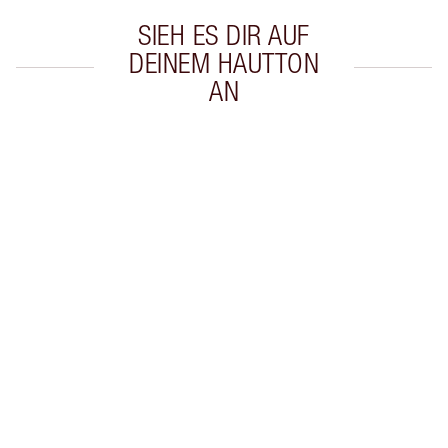
SIEH ES DIR AUF
DEINEM HAUTTON
AN
Artikel 1 von 19
Arti