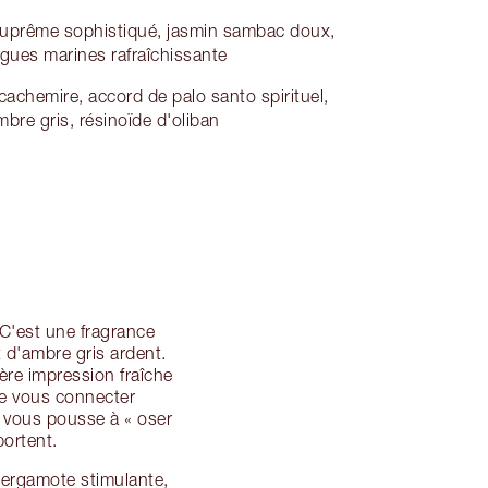
uprême sophistiqué, jasmin sambac doux,
lgues marines rafraîchissante
cachemire, accord de palo santo spirituel,
bre gris, résinoïde d'oliban
 C'est une fragrance
t d'ambre gris ardent.
ière impression fraîche
de vous connecter
i vous pousse à « oser
portent.
bergamote stimulante,