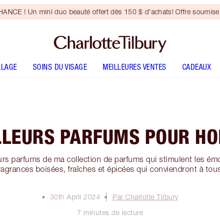
NCE ! Un mini duo beauté offert dès 150 $ d'achats! Offre soumise 
LLAGE
SOINS DU VISAGE
MEILLEURES VENTES
CADEAUX
LLEURS PARFUMS POUR H
urs parfums de ma collection de parfums qui stimulent les ém
ragrances boisées, fraîches et épicées qui conviendront à tou
30th April 2024
Par Charlotte Tilbury
7 minutes de lecture