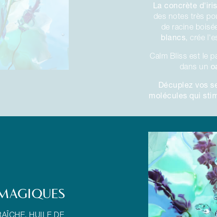
La concrète d'iri
des notes très po
de racine boisé
blancs
, crée l'
Calm Bliss est le p
o
dans un
Décuplez vos se
molécules qui sti
 MAGIQUES
AÎCHE, HUILE DE