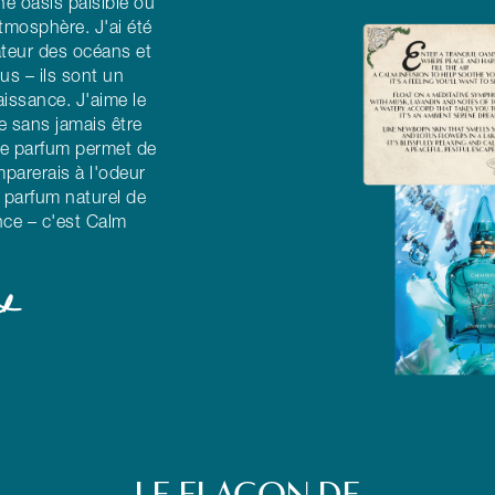
ne oasis paisible où
atmosphère. J'ai été
cateur des océans et
tus – ils sont un
issance. J'aime le
e sans jamais être
ce parfum permet de
mparerais à l'odeur
 parfum naturel de
nce – c'est Calm