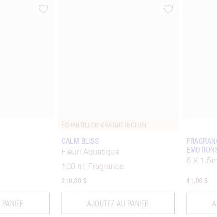
ticle 1 sur 3
Article 2 sur 3
ÉCHANTILLON GRATUIT INCLUS!
CALM BLISS
FRAGRAN
EMOTION
Fleuri Aquatique
6 X 1.5m
100 ml Fragrance
210,00 $
41,00 $
 PANIER
AJOUTEZ AU PANIER
A