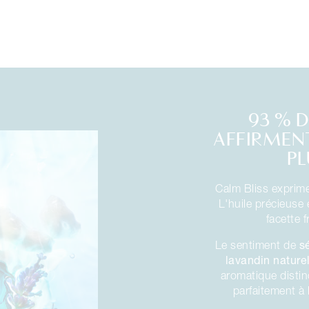
93 % D
AFFIRMENT
PL
Calm Bliss exprim
L'huile précieuse
facette f
s
Le sentiment de
lavandin nature
aromatique distin
parfaitement à 