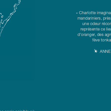
« Charlotte imagina
mandariniers, près
une odeur récon
représente ce lieu
d'oranger, des agr
fève tonk
ANNE