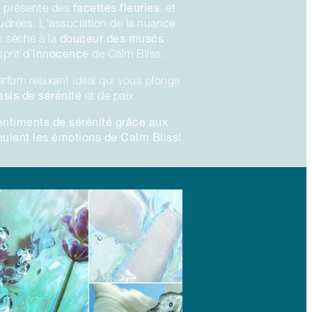
s
facettes fleuries
présente des
, et
udrées. L'association de la nuance
douceur des muscs
e sèche à la
d’innocence
esprit
de Calm Bliss.
arfum relaxant idéal qui vous plonge
asis de sérénité
et de paix.
ntiments de sérénité grâce aux
mulent les émotions de Calm Bliss!