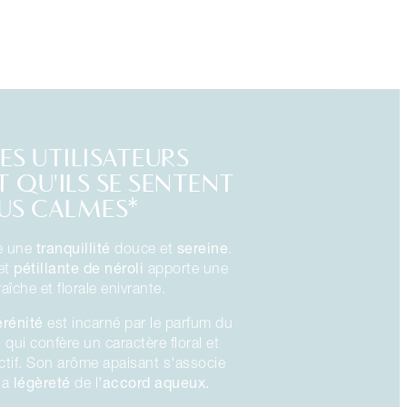
ES UTILISATEURS
 QU'ILS SE SENTENT
US CALMES*
tranquillité
sereine
e une
douce et
.
pétillante
de néroli
 et
apporte une
raîche et florale enivrante.
érénité
est incarné par le parfum du
l
qui confère un caractère floral et
ctif. Son arôme apaisant s'associe
légèreté
accord aqueux.
la
de l'