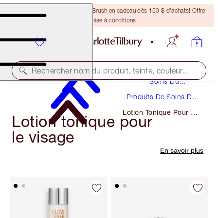
Recevez un pinceau Bronzing Brush en cadeau dès 150 $ d'achats! Offre
soumise à conditions.
Rechercher nom du produit, teinte, couleur...
Soins Du
Visage
Produits De Soins Du
Visage
Lotion Tonique Pour Le
Lotion tonique pour
Visage
le visage
En savoir plus