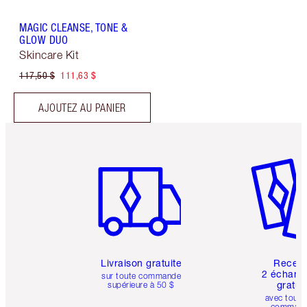
MAGIC CLEANSE, TONE &
GLOW DUO
Skincare Kit
117,50 $
111,63 $
AJOUTEZ AU PANIER
Article 1 sur 6
Article 
Livraison gratuite
Recev
2 échanti
sur toute commande
gratui
supérieure à 50 $
avec toute
comman