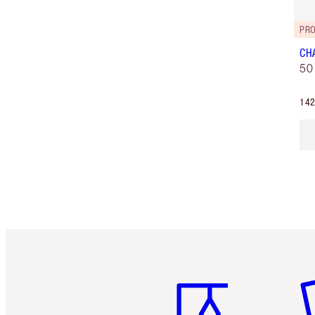
PRO
CH
50
142
Article 1 sur 6
Art