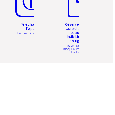
Téléchargez
Réservez une
l'appli
consultation
beauté
La beauté simplifiée
individuelle
en ligne
avec l'un des
maquilleurs pro de
Charlotte.