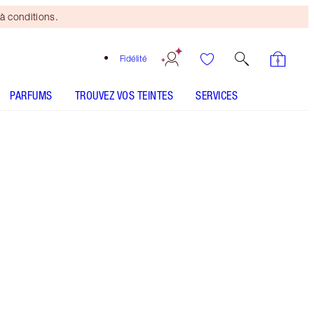
à conditions.
Fidélité
PARFUMS
TROUVEZ VOS TEINTES
SERVICES
Pinceau
Bronzing
Brush
offert
dès 150 $