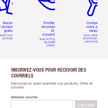
Recevez
Profitez de
Compléter
2 échantillons
récompenses
votre profil
gratuits
et
beauté
d'avantages
avec toutes les
pour obtenir des
commandes
recommandations
avec le Programme
personnalisées
de fidélité de
Charlotte
INSCRIVEZ-VOUS POUR RECEVOIR DES
COURRIELS
Découvrez en avant-première nos produits, offres et
conseils
Adresse courriel
S’INSCRIRE