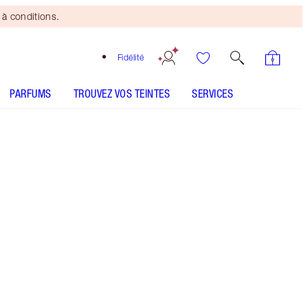
à conditions.
Fidélité
PARFUMS
TROUVEZ VOS TEINTES
SERVICES
First Dance
SHADE MATCH
COMMENT L’APPLIQUER