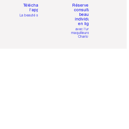
Téléchargez
Réservez une
l'appli
consultation
beauté
La beauté simplifiée
individuelle
en ligne
avec l'un des
maquilleurs pro de
Charlotte.