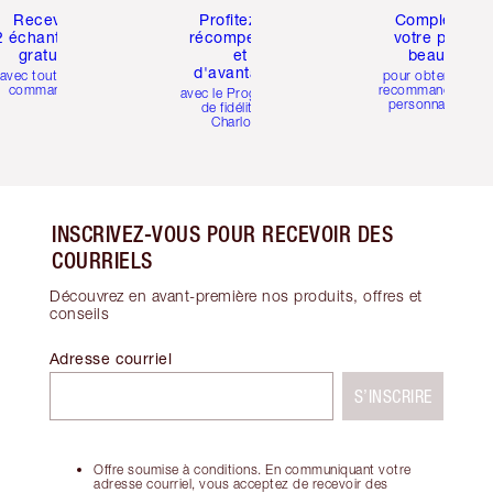
Recevez
Profitez de
Compléter
2 échantillons
récompenses
votre profil
gratuits
et
beauté
d'avantages
avec toutes les
pour obtenir des
commandes
recommandations
avec le Programme
personnalisées
de fidélité de
Charlotte
INSCRIVEZ-VOUS POUR RECEVOIR DES
COURRIELS
Découvrez en avant-première nos produits, offres et
conseils
Adresse courriel
S’INSCRIRE
Offre soumise à conditions. En communiquant votre
adresse courriel, vous acceptez de recevoir des