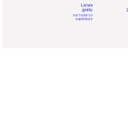
Livraison
gratuite
sur toute commande
supérieure à 50 $