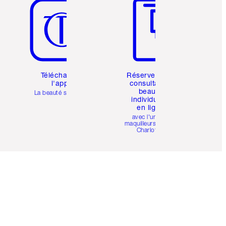
Téléchargez
Réservez une
l'appli
consultation
beauté
La beauté simplifiée
individuelle
en ligne
avec l'un des
maquilleurs pro de
Charlotte.