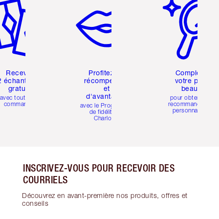
Recevez
Profitez de
Compléter
2 échantillons
récompenses
votre profil
gratuits
et
beauté
d'avantages
avec toutes les
pour obtenir des
commandes
recommandations
avec le Programme
personnalisées
de fidélité de
Charlotte
INSCRIVEZ-VOUS POUR RECEVOIR DES
COURRIELS
Découvrez en avant-première nos produits, offres et
conseils