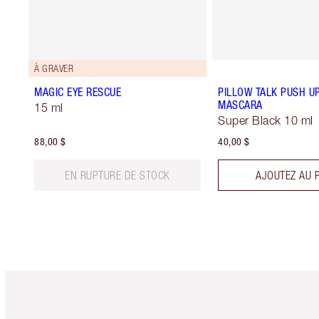
À GRAVER
MAGIC EYE RESCUE
PILLOW TALK PUSH U
MASCARA
15 ml
Super Black 10 ml
88,00 $
40,00 $
EN RUPTURE DE STOCK
AJOUTEZ AU 
Article 1 sur 6
Art