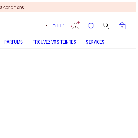
à conditions.
Fidélité
PARFUMS
TROUVEZ VOS TEINTES
SERVICES
Smokey Taupe - Discontinued
Pinceau
Bronzing
Brush