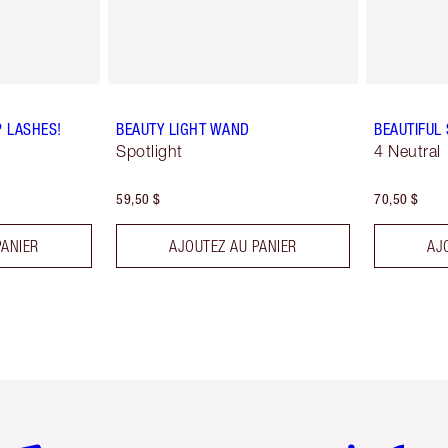
P LASHES!
BEAUTY LIGHT WAND
BEAUTIFUL
Spotlight
4 Neutral
59,50 $
70,50 $
PANIER
AJOUTEZ AU PANIER
AJ
icle 2 sur 6
Article 3 sur 6
Article 4 sur 6