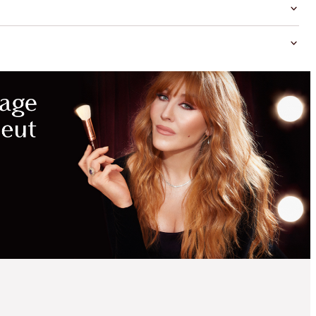
ÉCONOMIES
MAGIQUES
NOUVEAU !
EASY SMOKEY EYES
TO MESMERISE KIT