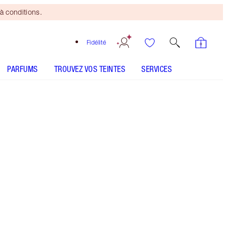
à conditions.
Fidélité
PARFUMS
TROUVEZ VOS TEINTES
SERVICES
Nude Cashmere - Discontinued
Pinceau
Bronzing
Brush