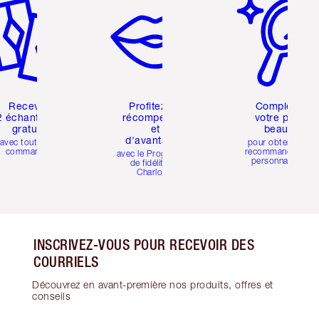
Recevez
Profitez de
Compléter
2 échantillons
récompenses
votre profil
gratuits
et
beauté
d'avantages
avec toutes les
pour obtenir des
commandes
recommandations
avec le Programme
personnalisées
de fidélité de
Charlotte
INSCRIVEZ-VOUS POUR RECEVOIR DES
COURRIELS
Découvrez en avant-première nos produits, offres et
conseils