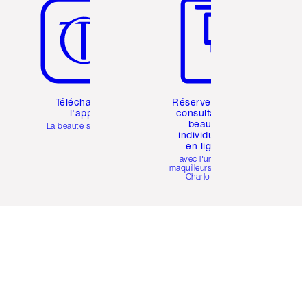
Téléchargez
Réservez une
l'appli
consultation
beauté
La beauté simplifiée
individuelle
en ligne
avec l'un des
maquilleurs pro de
Charlotte.