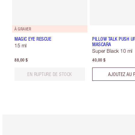
À GRAVER
MAGIC EYE RESCUE
PILLOW TALK PUSH U
MASCARA
15 ml
Super Black 10 ml
88,00 $
40,00 $
EN RUPTURE DE STOCK
AJOUTEZ AU 
Article 1 sur 6
Art