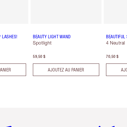
P LASHES!
BEAUTY LIGHT WAND
BEAUTIFUL
Spotlight
4 Neutral
59,50 $
70,50 $
PANIER
AJOUTEZ AU PANIER
AJ
icle 2 sur 6
Article 3 sur 6
Article 4 sur 6