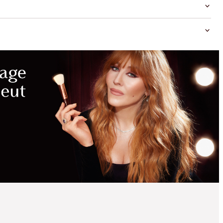
ÉCONOMIES
MAGIQUES
NOUVEAU !
EASY SMOKEY EYES
TO MESMERISE KIT