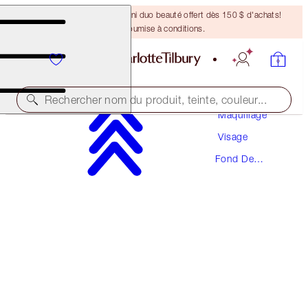
DERNIÈRE CHANCE ! Un mini duo beauté offert dès 150 $ d'achats!
Offre soumise à conditions.
Rechercher nom du produit, teinte, couleur...
Maquillage
Visage
BEAUTIFUL SKIN FOUNDATION
Fond De
4 NEUTRAL
Teint
70,50 $