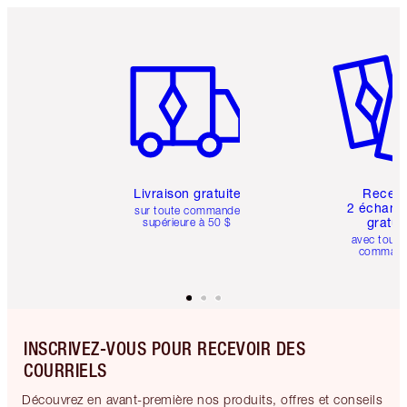
Article 1 sur 6
Article 
Livraison gratuite
Recev
2 échanti
sur toute commande
gratui
supérieure à 50 $
avec toute
comman
INSCRIVEZ-VOUS POUR RECEVOIR DES
COURRIELS
Découvrez en avant-première nos produits, offres et conseils