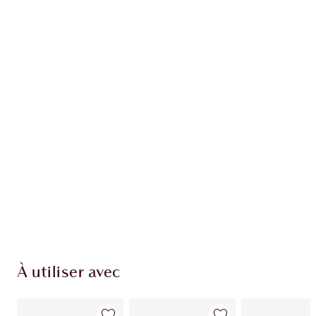
Gagnez 71 points de fidélité
En savoir plus
EXCLUSIVITÉS CHARLOTTE TILBURY
Club fidélité Charlotte's Darlings. Gagnez des
points de fidélité à chaque achat!
Livraison standard gratuite quand vous
dépensez 50,00 $
Choisissez 2 échantillons gratuits au moment
du paiement
À utiliser avec