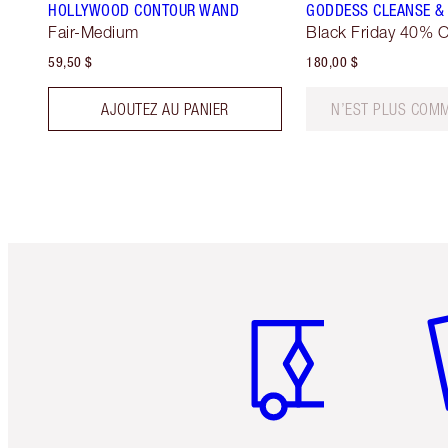
HOLLYWOOD CONTOUR WAND
GODDESS CLEANSE & 
Fair-Medium
Black Friday 40% O
59,50 $
180,00 $
AJOUTEZ AU PANIER
N’EST PLUS COMM
Article 1 sur 6
Art