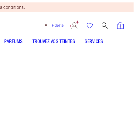
à conditions.
Fidélité
PARFUMS
TROUVEZ VOS TEINTES
SERVICES
CHARLOTTE'S GENIUS MAGIC POWDER - Sélectionner
la teinte
MAGIC AWAY - Sélectionner la teinte
AIRBRUSH FLAWLESS FOUNDATION - Sélectionner la