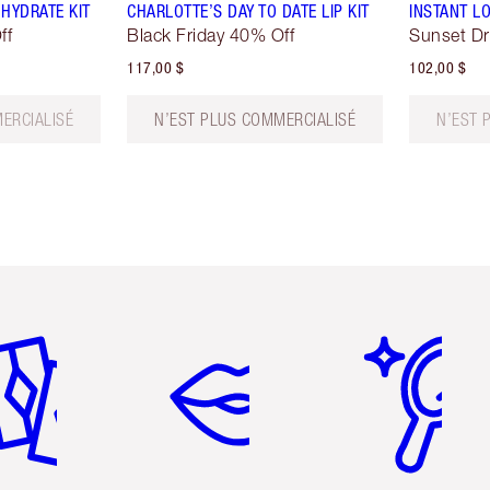
HYDRATE KIT
CHARLOTTE’S DAY TO DATE LIP KIT
INSTANT LO
ff
Black Friday 40% Off
Sunset D
117,00 $
102,00 $
ERCIALISÉ
N’EST PLUS COMMERCIALISÉ
N’EST 
icle 2 sur 6
Article 3 sur 6
Article 4 sur 6