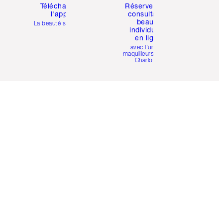
Téléchargez
Réservez une
l'appli
consultation
beauté
La beauté simplifiée
individuelle
en ligne
avec l'un des
maquilleurs pro de
Charlotte.