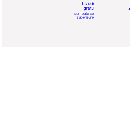
Livraison
gratuite
sur toute commande
supérieure à 50 $