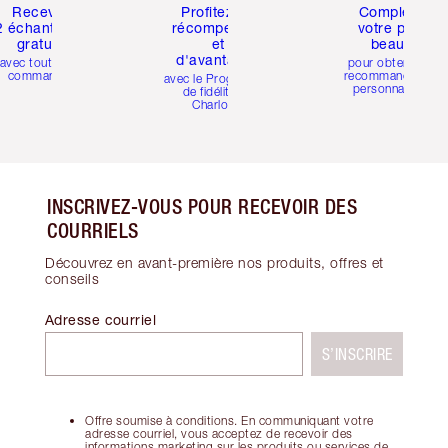
Recevez
Profitez de
Compléter
2 échantillons
récompenses
votre profil
gratuits
et
beauté
d'avantages
avec toutes les
pour obtenir des
commandes
recommandations
avec le Programme
personnalisées
de fidélité de
Charlotte
INSCRIVEZ-VOUS POUR RECEVOIR DES
COURRIELS
Découvrez en avant-première nos produits, offres et
conseils
Adresse courriel
S’INSCRIRE
Offre soumise à conditions. En communiquant votre
adresse courriel, vous acceptez de recevoir des
informations marketing sur les produits ou services de