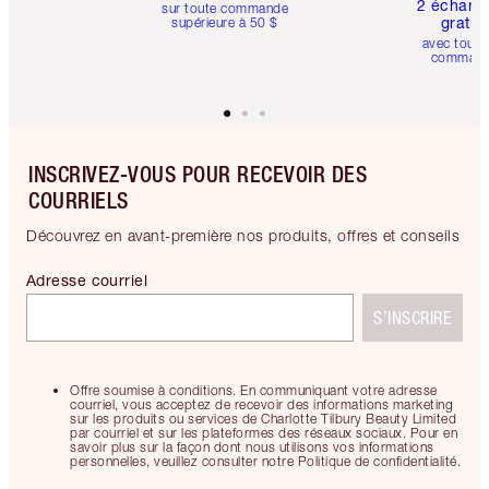
2 échanti
sur toute commande
gratui
supérieure à 50 $
avec toute
comman
INSCRIVEZ-VOUS POUR RECEVOIR DES
COURRIELS
Découvrez en avant-première nos produits, offres et conseils
Adresse courriel
S’INSCRIRE
Offre soumise à conditions. En communiquant votre adresse
courriel, vous acceptez de recevoir des informations marketing
sur les produits ou services de Charlotte Tilbury Beauty Limited
par courriel et sur les plateformes des réseaux sociaux. Pour en
savoir plus sur la façon dont nous utilisons vos informations
personnelles, veuillez consulter notre Politique de confidentialité.