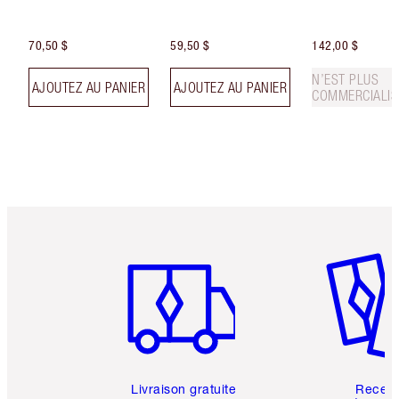
70,50 $
59,50 $
142,00 $
N’EST PLUS
AJOUTEZ AU PANIER
AJOUTEZ AU PANIER
COMMERCIALIS
Article 1 sur 6
Article 
Livraison gratuite
Recev