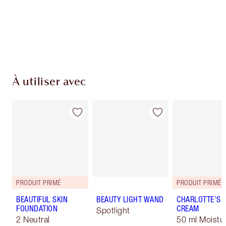
Livraison standard gratuite quand vous
dépensez 50,00 $
Choisissez 2 échantillons gratuits au moment
du paiement
À utiliser avec
PRODUIT PRIMÉ
PRODUIT PRIMÉ
BEAUTIFUL SKIN
BEAUTY LIGHT WAND
CHARLOTTE'S 
FOUNDATION
CREAM
Spotlight
2 Neutral
50 ml Moistur