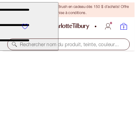
Recevez un pinceau Bronzing Brush en cadeau dès 150 $ d'achats! Offre
soumise à conditions.
Rechercher nom du produit, teinte, couleur...
CHARLOTTE'S GENIUS MAGIC POWDER
1 FAIR
61,00 $
(
46,92 $
/
10
g
)