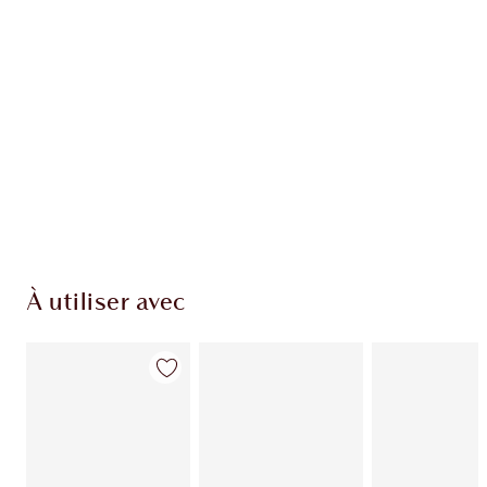
EXCLUSIVITÉS CHARLOTTE TILBURY
Club fidélité Charlotte's Darlings. Gagnez des
points de fidélité à chaque achat!
Livraison standard gratuite quand vous
dépensez 50,00 $
Choisissez 2 échantillons gratuits au moment
du paiement
À utiliser avec