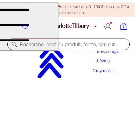
Recevez un pinceau Bronzing Brush en cadeau dès 150 $ d'achats! Offre
soumise à conditions.
Rechercher nom du produit, teinte, couleur...
Maquillage
Lèvres
LIP CHEAT
Crayon à
PILLOW TALK MEDIUM
Lèvres
38,00 $