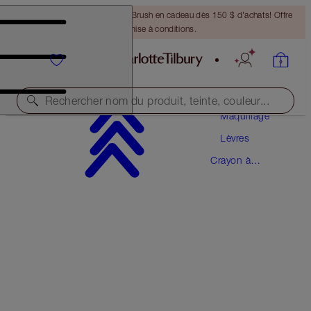
Recevez un pinceau Bronzing Brush en cadeau dès 150 $ d'achats! Offre
soumise à conditions.
Rechercher nom du produit, teinte, couleur...
Maquillage
Lèvres
LIP CHEAT
Crayon à
THE QUEEN
Lèvres
38,00 $
(
316,67 $
/
10
g
)