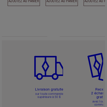
AJOUTEZ AU PANIER
AJOUTEZ AU PANIER
AJOUTEZ AU P
Article 1 sur 6
Article 
Livraison gratuite
Recev
2 échanti
sur toute commande
gratui
supérieure à 50 $
avec toute
comman