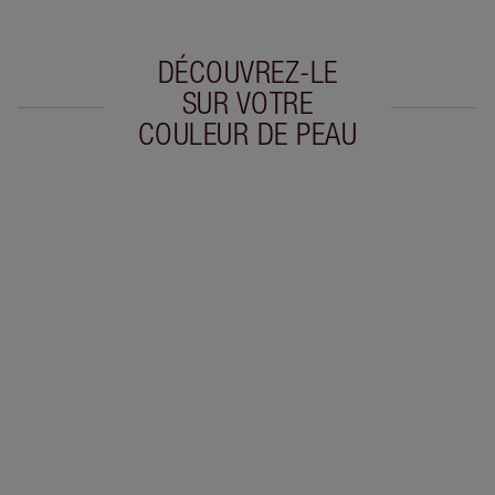
DÉCOUVREZ-LE
SUR VOTRE
COULEUR DE PEAU
Article 1 sur 19
Arti