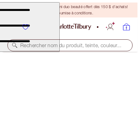
DERNIÈRE CHANCE ! Un mini duo beauté offert dès 150 $ d'achats!
Offre soumise à conditions.
Rechercher nom du produit, teinte, couleur...
ÉDITION LIMITÉE
LIMITED-EDITION FLAWLESS BEAUTIFUL GLOW &
PUSH UP LASHES TRIO
MAKEUP KIT
109,00 $