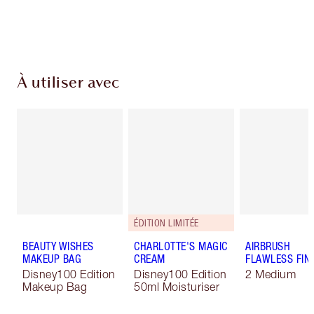
Choisissez 2 échantillons gratuits au moment
du paiement
À utiliser avec
ÉDITION LIMITÉE
BEAUTY WISHES
CHARLOTTE'S MAGIC
AIRBRUSH
MAKEUP BAG
CREAM
FLAWLESS FIN
Disney100 Edition
Disney100 Edition
2 Medium
Makeup Bag
50ml Moisturiser