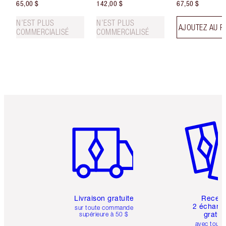
65,00 $
142,00 $
67,50 $
N’EST PLUS
N’EST PLUS
AJOUTEZ AU P
COMMERCIALISÉ
COMMERCIALISÉ
Article 1 sur 6
Article 
Livraison gratuite
Recev
2 échanti
sur toute commande
gratui
supérieure à 50 $
avec toute