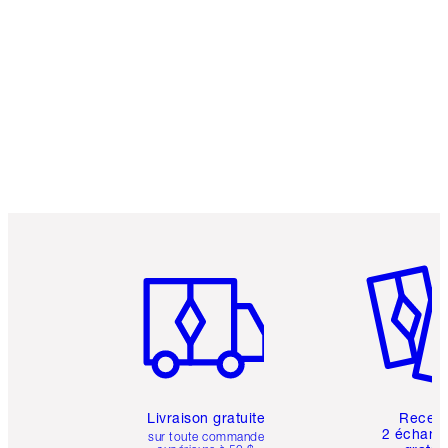
Article 1 sur 6
Article 
Livraison gratuite
Recev
2 échanti
sur toute commande