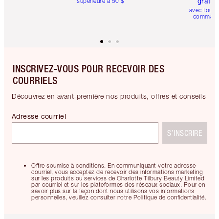
gratui
supérieure à 50 $
avec toute
comman
INSCRIVEZ-VOUS POUR RECEVOIR DES
COURRIELS
Découvrez en avant-première nos produits, offres et conseils
Adresse courriel
S’INSCRIRE
Offre soumise à conditions. En communiquant votre adresse
courriel, vous acceptez de recevoir des informations marketing
sur les produits ou services de Charlotte Tilbury Beauty Limited
par courriel et sur les plateformes des réseaux sociaux. Pour en
savoir plus sur la façon dont nous utilisons vos informations
personnelles, veuillez consulter notre Politique de confidentialité.