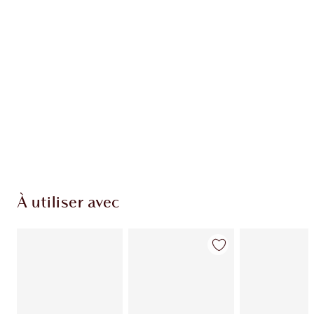
EXCLUSIVITÉS CHARLOTTE TILBURY
Club fidélité Charlotte's Darlings. Gagnez des
points de fidélité à chaque achat!
Livraison standard gratuite quand vous
dépensez 50,00 $
Choisissez 2 échantillons gratuits au moment
du paiement
À utiliser avec