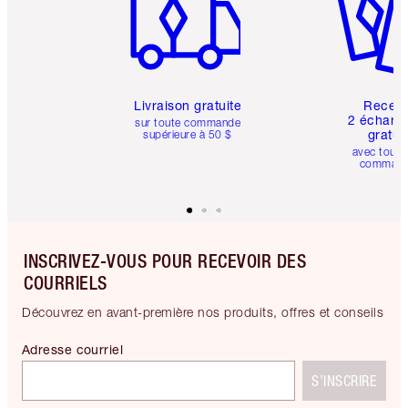
Livraison gratuite
Recev
2 échanti
sur toute commande
gratui
supérieure à 50 $
avec toute
comman
INSCRIVEZ-VOUS POUR RECEVOIR DES
COURRIELS
Découvrez en avant-première nos produits, offres et conseils
Adresse courriel
S’INSCRIRE