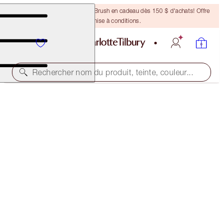
Recevez un pinceau Bronzing Brush en cadeau dès 150 $ d'achats! Offre
soumise à conditions.
Rechercher nom du produit, teinte, couleur...
LIMITED EDITION!
LIMITED EDITION AIRBRUSH FLAWLESS FINISH
1 FAIR
67,50 $