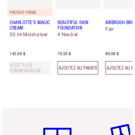
PRODUIT PRIMÉ
CHARLOTTE'S MAGIC
BEAUTIFUL SKIN
AIRBRUSH BRO
CREAM
FOUNDATION
Fair
50 ml Moisturiser
4 Neutral
142,00 $
70,50 $
80,00 $
N’EST PLUS
AJOUTEZ AU PANIER
AJOUTEZ AU P
COMMERCIALISÉ
Article 1 sur 6
Article 