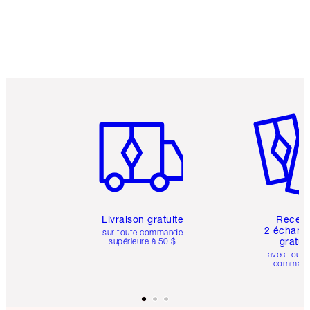
Article 1 sur 6
Article 
Livraison gratuite
Recev
2 échanti
sur toute commande
gratui
supérieure à 50 $
avec toute
comman