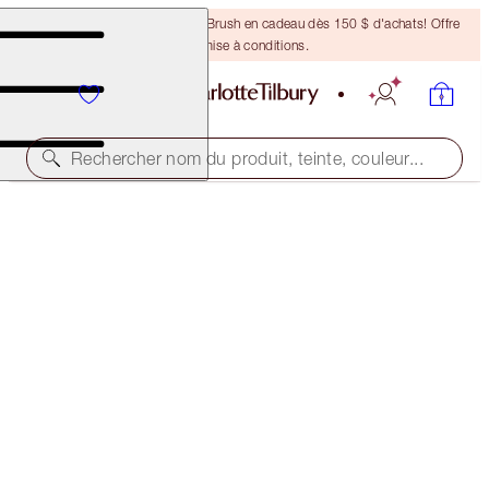
Recevez un pinceau Bronzing Brush en cadeau dès 150 $ d'achats! Offre
soumise à conditions.
Rechercher nom du produit, teinte, couleur...
EN ÉDITION LIMITÉE !
CHARLOTTE’S LUCKY NEW YEAR LIP KIT
LIP KIT
81,00 $