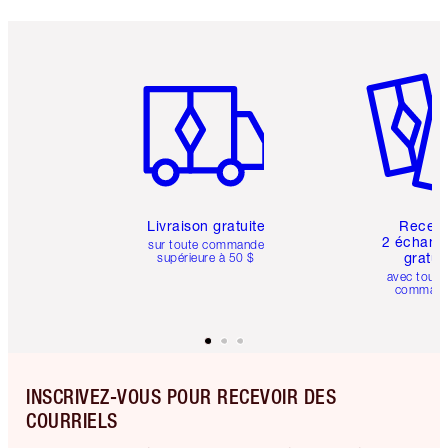
Article 1 sur 6
Article 
Livraison gratuite
Recev
2 échanti
sur toute commande
gratui
supérieure à 50 $
avec toute
comman
INSCRIVEZ-VOUS POUR RECEVOIR DES
COURRIELS