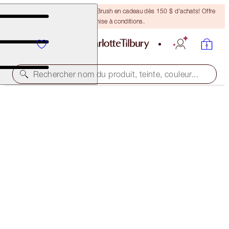
Recevez un pinceau Bronzing Brush en cadeau dès 150 $ d'achats! Offre
soumise à conditions.
Rechercher nom du produit, teinte, couleur...
ÉCONOMISEZ 10%
THE BEST SELLING ICONIC DUO
MAKEUP KIT
182,50 $