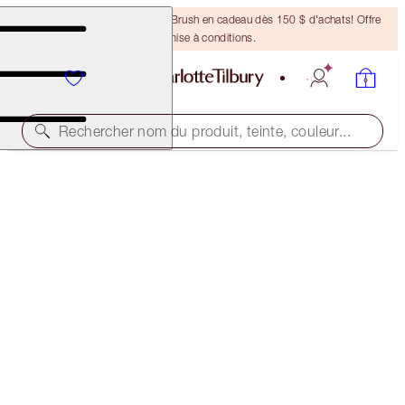
Recevez un pinceau Bronzing Brush en cadeau dès 150 $ d'achats! Offre
soumise à conditions.
Rechercher nom du produit, teinte, couleur...
S'ABONNER!
CHARLOTTE'S MAGIC CREAM LIGHT
50 ML MOISTURISER
142,00 $
(
284,00 $
/
100
ml
)