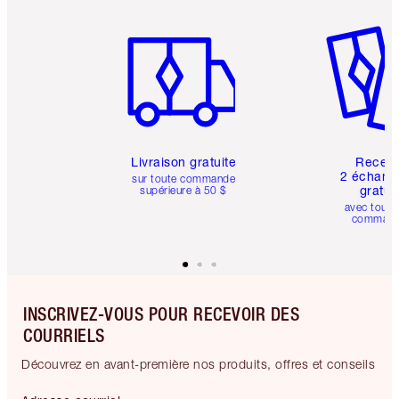
Article 1 sur 6
Article 
Livraison gratuite
Recev
2 échanti
sur toute commande
gratui
supérieure à 50 $
avec toute
comman
INSCRIVEZ-VOUS POUR RECEVOIR DES
COURRIELS
Découvrez en avant-première nos produits, offres et conseils