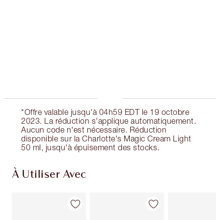
Club fidélité Charlotte's Darlings. Gagnez des
points de fidélité à chaque achat!
Livraison standard gratuite quand vous
dépensez 50,00 $
Choisissez 2 échantillons gratuits au moment
du paiement
*Offre valable jusqu'à 04h59 EDT le 19 octobre
2023. La réduction s'applique automatiquement.
Aucun code n'est nécessaire. Réduction
disponible sur la Charlotte's Magic Cream Light
50 ml, jusqu'à épuisement des stocks.
À Utiliser Avec