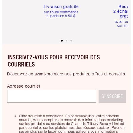
Livraison gratuite
Recev
2 échanti
sur toute commande
gratui
supérieure à 50 $
avec toute
comman
INSCRIVEZ-VOUS POUR RECEVOIR DES
COURRIELS
Découvrez en avant-première nos produits, offres et conseils
Adresse courriel
S’INSCRIRE
Offre soumise à conditions. En communiquant votre adresse
courriel, vous acceptez de recevoir des informations marketing
sur les produits ou services de Charlotte Tilbury Beauty Limited
par courriel et sur les plateformes des réseaux sociaux. Pour en
savoir plus sur la façon dont nous utilisons vos informations