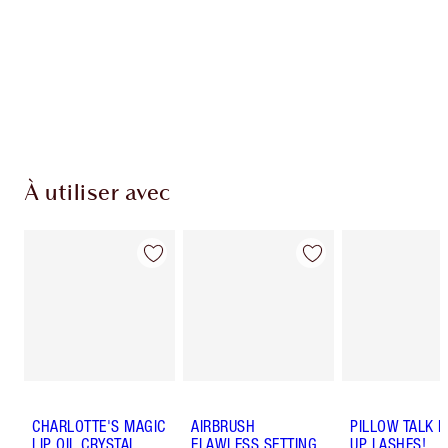
points de fidélité à chaque achat!
Livraison standard gratuite quand vous
dépensez 50,00 $
Choisissez 2 échantillons gratuits au moment
du paiement
À utiliser avec
CHARLOTTE'S MAGIC
AIRBRUSH
PILLOW TALK 
LIP OIL CRYSTAL
FLAWLESS SETTING
UP LASHES!