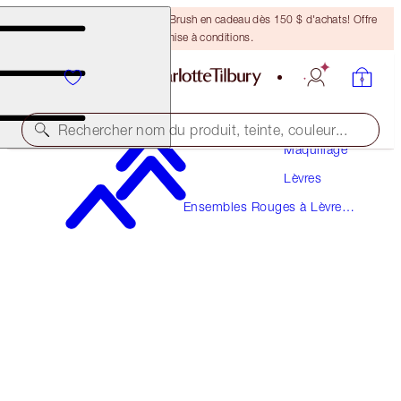
Recevez un pinceau Bronzing Brush en cadeau dès 150 $ d'achats! Offre
soumise à conditions.
Rechercher nom du produit, teinte, couleur...
Maquillage
Lèvres
VALEUR : 56 $
Ensembles Rouges à Lèvres
GLOSS & LIPSTICK DUO
Et Brillants à Lèvres
ICON BABY
38,00 $