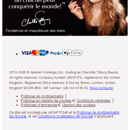
2013-2026 © Islestarr Holdings Ltd., trading as Charlotte Tilbury Beauty.
All rights reserved. Company number 08037372, registered in the United
Kingdom. Registered Office Address: 8 Surrey Street, London, United
Kingdom WC2R 2ND. VAT number: GB 144 0736 30.
Nous contacter
Politique de confidentialité
Politique en matière de cookies
Conditions générales
Politiques d’entreprise
Gestion des cookies
Ce site est protégé par reCAPTCHA et la
Politique de confidentialité
de Google
, et les
Conditions d'utilisation de Google
s’appliquent.