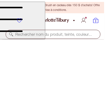
Recevez un pinceau Bronzing Brush en cadeau dès 150 $ d'achats! Offre
soumise à conditions.
Rechercher nom du produit, teinte, couleur...
NOUVEAU !
EASY SMOKEY EYES TO MESMERISE KIT
EYE KIT
90,00 $