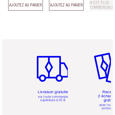
N’EST PLUS
AJOUTEZ AU PANIER
AJOUTEZ AU PANIER
COMMERCIALIS
Article 1 sur 6
Article 
Livraison gratuite
Recev
2 échanti
sur toute commande
gratui
supérieure à 50 $
avec toute
comman