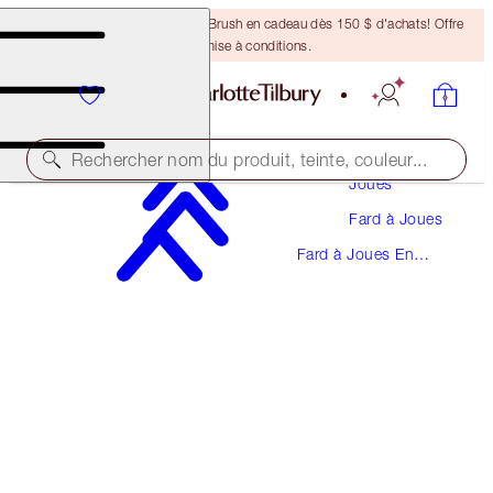
Recevez un pinceau Bronzing Brush en cadeau dès 150 $ d'achats! Offre
soumise à conditions.
Maquillage
Rechercher nom du produit, teinte, couleur...
Joues
Fard à Joues
CHEEK TO CHIC
Fard à Joues En
FIRST LOVE
Poudre
58,50 $
(
73,12 $
/
10
g
)