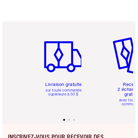
Article 1 sur 6
Article 
Livraison gratuite
Recev
2 échanti
sur toute commande
gratui
supérieure à 50 $
avec toute
comman
INSCRIVEZ-VOUS POUR RECEVOIR DES