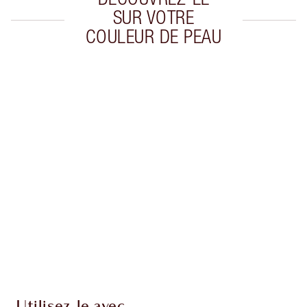
SUR VOTRE
COULEUR DE PEAU
Article 1 sur 20
Arti
Utilisez-le avec