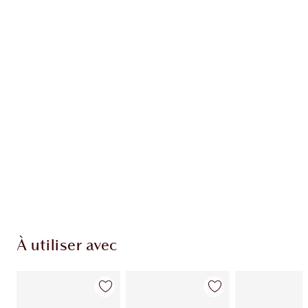
EXCLUSIVITÉS CHARLOTTE TILBURY
Club fidélité Charlotte's Darlings. Gagnez des
points de fidélité à chaque achat!
Livraison standard gratuite quand vous
dépensez 50,00 $
Choisissez 2 échantillons gratuits au moment
du paiement
À utiliser avec