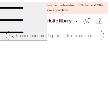
Recevez un pinceau Bronzing Brush en cadeau dès 150 $ d'achats! Offre
soumise à conditions.
Rechercher nom du produit, teinte, couleur...
BROW LIFT KIT
TAUPE
46,00 $