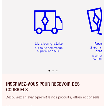
Article 1 sur 6
Article 
Livraison gratuite
Recev
2 échanti
sur toute commande
gratui
supérieure à 50 $
avec toute
comman
INSCRIVEZ-VOUS POUR RECEVOIR DES
COURRIELS
Découvrez en avant-première nos produits, offres et conseils