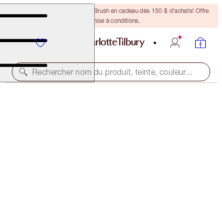
Recevez un pinceau Bronzing Brush en cadeau dès 150 $ d'achats! Offre
soumise à conditions.
Rechercher nom du produit, teinte, couleur...
SUBSCRIBE!
BROW CHEAT REFILL
LIGHT BLONDE
24,50 $
(
4 900,00 $
/
10
g
)