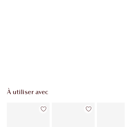
EXCLUSIVITÉS CHARLOTTE TILBURY
Club fidélité Charlotte's Darlings. Gagnez des
points de fidélité à chaque achat!
Livraison standard gratuite quand vous
dépensez 50,00 $
Choisissez 2 échantillons gratuits au moment
du paiement
À utiliser avec