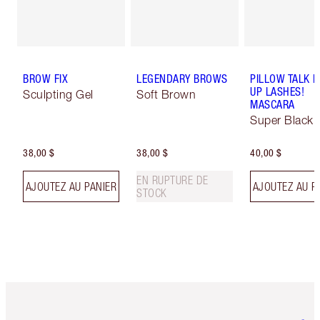
BROW FIX
LEGENDARY BROWS
PILLOW TALK 
UP LASHES!
Sculpting Gel
Soft Brown
MASCARA
Super Black 
38,00 $
38,00 $
40,00 $
EN RUPTURE DE
AJOUTEZ AU PANIER
AJOUTEZ AU P
STOCK
Article 1 sur 6
Article 