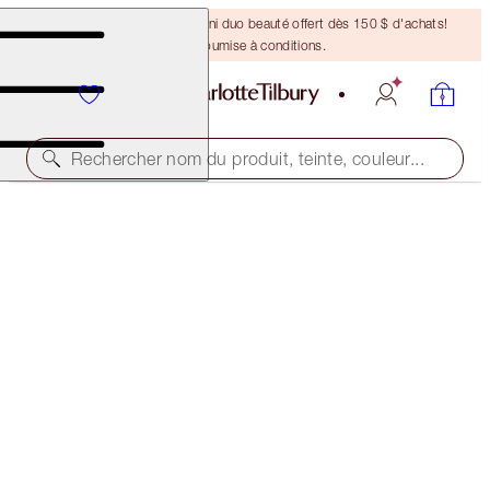
DERNIÈRE CHANCE ! Un mini duo beauté offert dès 150 $ d'achats!
Offre soumise à conditions.
Rechercher nom du produit, teinte, couleur...
BROW CHEAT KIT
NATURAL BROWN
46,00 $
(
9 200,00 $
/
10
g
)