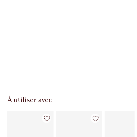
EXCLUSIVITÉS CHARLOTTE TILBURY
Club fidélité Charlotte's Darlings. Gagnez des
points de fidélité à chaque achat!
Livraison standard gratuite quand vous
dépensez 50,00 $
Choisissez 2 échantillons gratuits au moment
du paiement
À utiliser avec