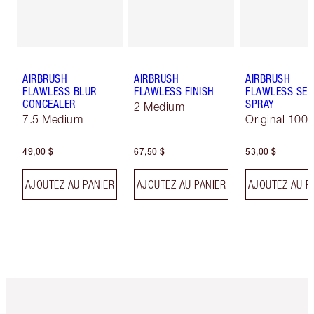
AIRBRUSH
AIRBRUSH
AIRBRUSH
FLAWLESS BLUR
FLAWLESS FINISH
FLAWLESS SET
CONCEALER
SPRAY
2 Medium
7.5 Medium
Original 100 
49,00 $
67,50 $
53,00 $
AJOUTEZ AU PANIER
AJOUTEZ AU PANIER
AJOUTEZ AU P
Article 1 sur 6
Article 