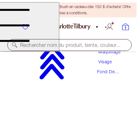
Recevez un pinceau Bronzing Brush en cadeau dès 150 $ d'achats! Offre
soumise à conditions.
Rechercher nom du produit, teinte, couleur...
Maquillage
Visage
NOUVEAUTÉ! FORMULE ZÉRO DÉFAUT
Fond De
AIRBRUSH FLAWLESS FOUNDATION
Teint
7 WARM
70,50 $
(
23,50 $
/
10
ml
)