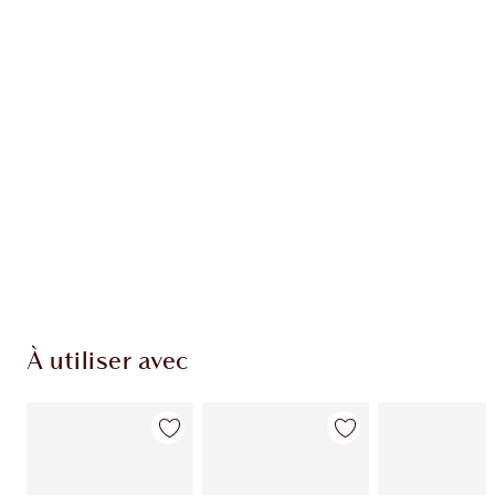
EXCLUSIVITÉS CHARLOTTE TILBURY
Club fidélité Charlotte's Darlings. Gagnez des
points de fidélité à chaque achat!
Livraison standard gratuite quand vous
dépensez 50,00 $
Choisissez 2 échantillons gratuits au moment
du paiement
À utiliser avec