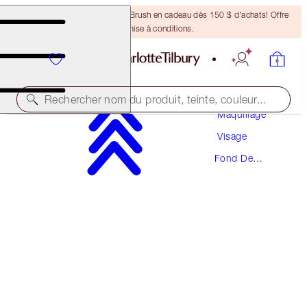
Recevez un pinceau Bronzing Brush en cadeau dès 150 $ d'achats! Offre
soumise à conditions.
Rechercher nom du produit, teinte, couleur...
Maquillage
Visage
NOUVEAUTÉ! FORMULE ZÉRO DÉFAUT
Fond De
AIRBRUSH FLAWLESS FOUNDATION
Teint
7 NEUTRAL
70,50 $
(
23,50 $
/
10
ml
)