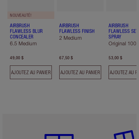
NOUVEAUTÉ!
AIRBRUSH
AIRBRUSH
AIRBRUSH
FLAWLESS BLUR
FLAWLESS FINISH
FLAWLESS SET
CONCEALER
SPRAY
2 Medium
6.5 Medium
Original 100 
49,00 $
67,50 $
53,00 $
AJOUTEZ AU PANIER
AJOUTEZ AU PANIER
AJOUTEZ AU P
Article 1 sur 6
Article 