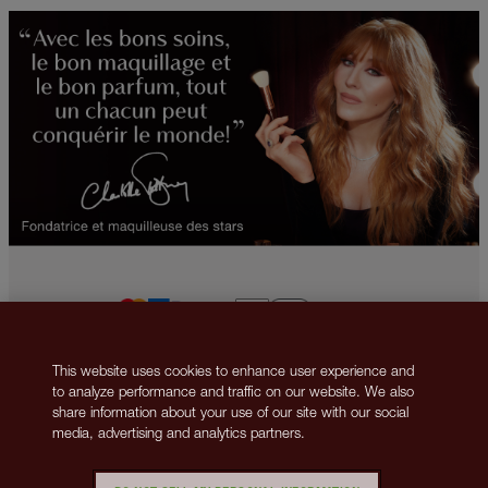
This website uses cookies to enhance user experience and
2013-2026 © Islestarr Holdings Ltd., trading as Charlotte Tilbury Beauty.
to analyze performance and traffic on our website. We also
All rights reserved. Company number 08037372, registered in the United
share information about your use of our site with our social
Kingdom. Registered Office Address: 8 Surrey Street, London, United
media, advertising and analytics partners.
Kingdom WC2R 2ND. VAT number: GB 144 0736 30.
Nous contacter
Politique de confidentialité