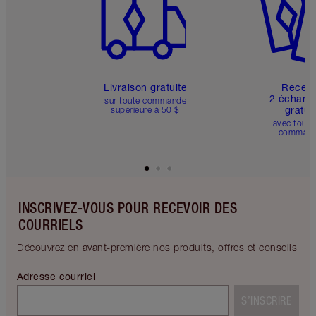
Livraison gratuite
Recev
2 échanti
sur toute commande
gratui
supérieure à 50 $
avec toute
comman
INSCRIVEZ-VOUS POUR RECEVOIR DES
COURRIELS
Découvrez en avant-première nos produits, offres et conseils
Adresse courriel
S’INSCRIRE