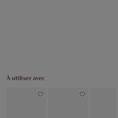
EXCLUSIVITÉS CHARLOTTE TILBURY
Club fidélité Charlotte's Darlings. Gagnez des
points de fidélité à chaque achat!
Livraison standard gratuite quand vous
dépensez 50,00 $
Choisissez 2 échantillons gratuits au moment
du paiement
À utiliser avec