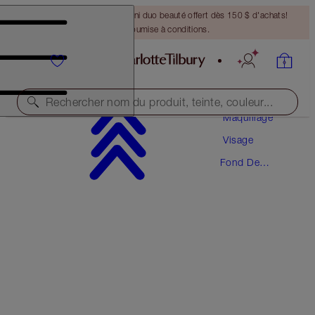
DERNIÈRE CHANCE ! Un mini duo beauté offert dès 150 $ d'achats!
Offre soumise à conditions.
Rechercher nom du produit, teinte, couleur...
Maquillage
Visage
NOUVEAUTÉ! FORMULE ZÉRO DÉFAUT
Fond De
AIRBRUSH FLAWLESS FOUNDATION
Teint
6 WARM
70,50 $
(
23,50 $
/
10
ml
)