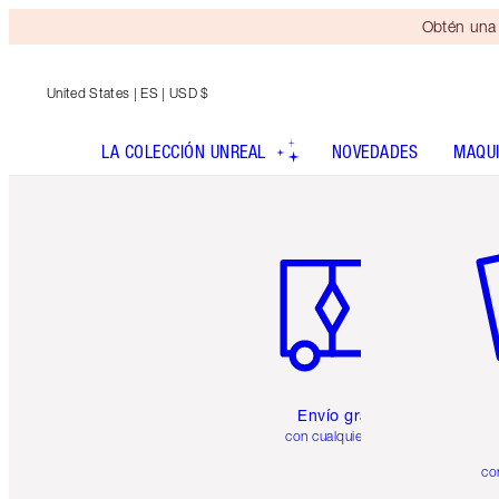
Obtén una 
United States
| ES | USD $
LA COLECCIÓN UNREAL
NOVEDADES
MAQUI
Artículo 1 de 6
Ar
Envío gratuito
con cualquier pedido
co