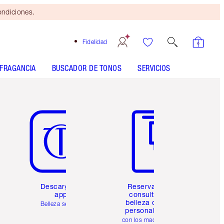
ondiciones.
Fidelidad
FRAGANCIA
BUSCADOR DE TONOS
SERVICIOS
Artículo 5 de 6
Artículo 6 de 6
Descarga la
Reserva una
app
consulta de
belleza online
Belleza sencilla
personalizada
con los maquillistas