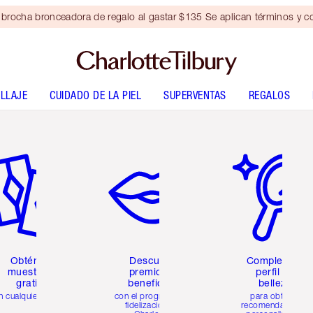
brocha bronceadora de regalo al gastar $135 Se aplican términos y c
LLAJE
CUIDADO DE LA PIEL
SUPERVENTAS
REGALOS
tículo 2 de 6
Artículo 3 de 6
Artículo 4 de 6
Obtén 2
Descubre
Completa tu
muestras
premios y
perfil de
gratis
beneficios
belleza
n cualquier pedido
con el programa de
para obtener
fidelización de
recomendaciones