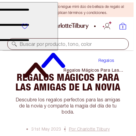
¡ÚLTIMA OPORTUNIDAD! Consigue mini dúo de belleza de regalo al
gastar $110 Se aplican términos y condiciones.
Buscar por producto, tono, color
Regalos
Regalos Mágicos Para Las
REGALOS MÁGICOS PARA
Amigas De La Novia
LAS AMIGAS DE LA NOVIA
Descubre los regalos perfectos para las amigas
de la novia y comparte la magia del día de tu
boda.
31st May 2023
Por Charlotte Tilbury