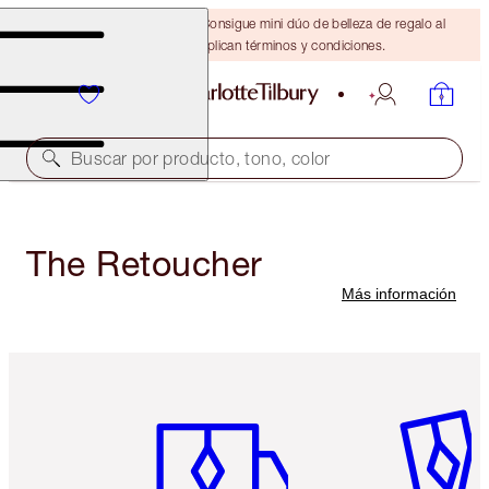
¡ÚLTIMA OPORTUNIDAD! Consigue mini dúo de belleza de regalo al
gastar $110 Se aplican términos y condiciones.
Buscar por producto, tono, color
The Retoucher
Más información
Artículo 1 de 6
Artículo