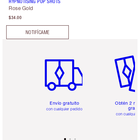
HYPNOTISING POP SHOTS
Rose Gold
$34.00
NOTIFÍCAME
Artículo 1 de 6
Artículo
Envío gratuito
Obtén 2 mu
gratis
con cualquier pedido
con cualquier