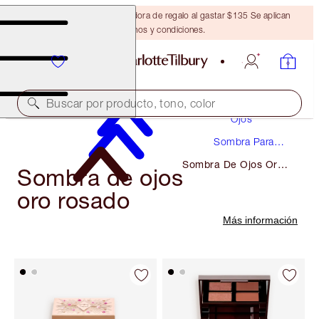
Obtén una brocha bronceadora de regalo al gastar $135 Se aplican
términos y condiciones.
Maquillaje
Buscar por producto, tono, color
Ojos
Sombra Para
Ojos
Sombra De Ojos Oro
Sombra de ojos
Rosado
oro rosado
Más información