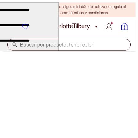
¡ÚLTIMA OPORTUNIDAD! Consigue mini dúo de belleza de regalo al
gastar $110 Se aplican términos y condiciones.
Buscar por producto, tono, color
¡30% DE DESCUENTO!
YOUR MOST BEAUTIFUL SKIN EVER KIT
EXCLUSIVE 30% OFF!
$192.00