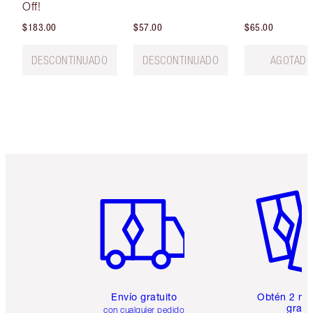
Off!
$183.00
$57.00
$65.00
DESCONTINUADO
DESCONTINUADO
AGOTAD
Artículo 1 de 6
Artículo
Envío gratuito
Obtén 2 mu
gratis
con cualquier pedido