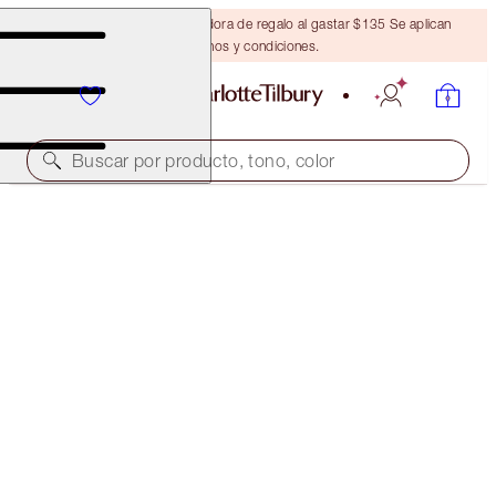
Obtén una brocha bronceadora de regalo al gastar $135 Se aplican
términos y condiciones.
Buscar por producto, tono, color
AHORRA UN 35%*
SUPERCHARGED SKIN KIT
OFFER ENDED
$150.00