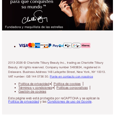
2013-2026 © Charlotte Tilbury Beauty Inc., trading as Charlotte Tilbury
Beauty. All rights reserved. Company number 5493834, registered in
Delaware. Business Address 148 Lafayette Street, New York, NY 10013.
VAT number: GB 144 0736 30.
Ponte en contacto con nosotros
Política de privacidad
Política de cookies
Términos y condiciones
Políticas corporativas
Gestión de cookies
Esta página web está protegida por reCAPTCHA y se aplican la
Política de privacidad
y las
Condiciones de uso de Google
.