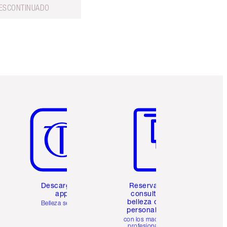
ESCONTINUADO
Artículo 5 de 6
Artículo 6 de 6
Descarga la
Reserva una
app
consulta de
belleza online
Belleza sencilla
personalizada
con los maquillistas
profesionales de