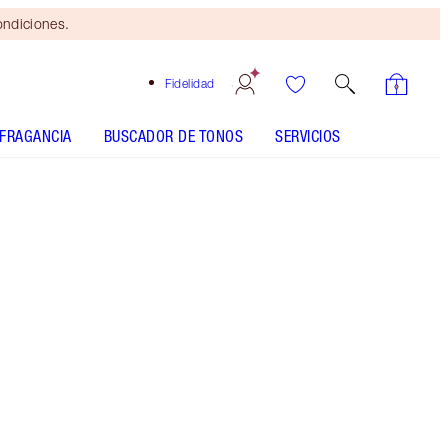
ondiciones.
Fidelidad
FRAGANCIA
BUSCADOR DE TONOS
SERVICIOS
MAGIC MOISTURISER - Seleccionar tono
AIRBRUSH BRONZER - Seleccionar tono
MAGIC AWAY - Seleccionar tono