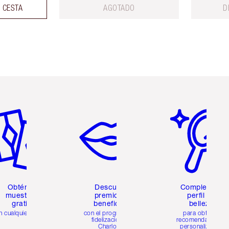
 CESTA
AGOTADO
D
tículo 2 de 6
Artículo 3 de 6
Artículo 4 de 6
Obtén 2
Descubre
Completa tu
muestras
premios y
perfil de
gratis
beneficios
belleza
n cualquier pedido
con el programa de
para obtener
fidelización de
recomendaciones
Charlotte
personalizadas