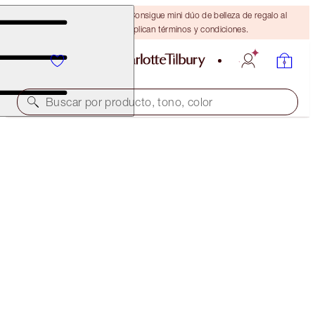
¡ÚLTIMA OPORTUNIDAD! Consigue mini dúo de belleza de regalo al
gastar $110 Se aplican términos y condiciones.
Buscar por producto, tono, color
PILLOW TALK BEAUTY WANDS & MAKEUP
BAG KIT
MAKEUP KIT
$133.00
$126.35