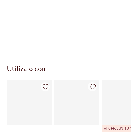
EXCLUSIVOS DE CHARLOTTE TILBURY
Club de fidelidad Charlotte’s Darlings. Gana
monedas de fidelización cada vez que
compres!
Entrega estándar gratuita al gastar $50
Escoge 2 muestras gratis al momento de pagar
Utilízalo con
AHORRA UN 10 %