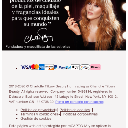
2013-2026 © Charlotte Tilbury Beauty Inc., trading as Charlotte Tilbury
Beauty. All rights reserved. Company number 5493834, registered in
Delaware. Business Address 148 Lafayette Street, New York, NY 10013.
VAT number: GB 144 0736 30.
Ponte en contacto con nosotros
Política de privacidad
Política de cookies
Términos y condiciones
Políticas corporativas
Gestión de cookies
Esta página web está protegida por reCAPTCHA y se aplican la