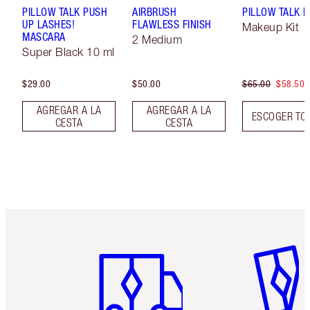
PILLOW TALK PUSH
AIRBRUSH
PILLOW TALK LI
UP LASHES!
FLAWLESS FINISH
Makeup Kit
MASCARA
2 Medium
Super Black 10 ml
$29.00
$50.00
$65.00
$58.50
AGREGAR A LA
AGREGAR A LA
ESCOGER TO
CESTA
CESTA
Artículo 1 de 6
Artículo